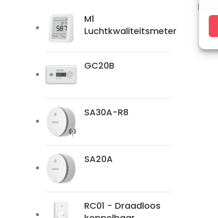
Magn
M1
Luchtkwaliteitsmeter
GC20B
SA30A-R8
SA20A
RC01 - Draadloos
koppelbaar