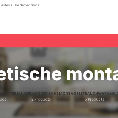
Asten / The Netherlands
tische mont
INIERTER MELDER
MAGNETISCHE MONTAGESET
RAUCHWARNMEL
duct
2 Products
5 Products