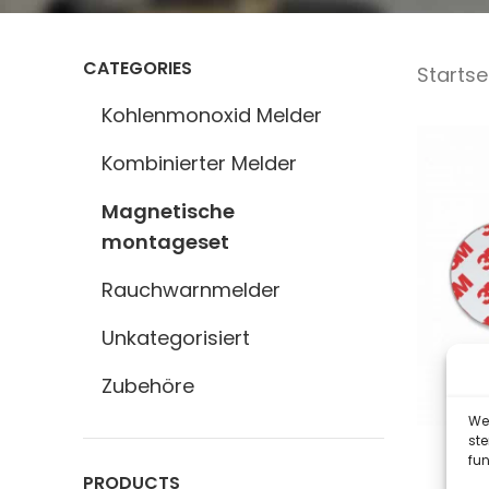
CATEGORIES
Startse
Kohlenmonoxid Melder
Kombinierter Melder
Magnetische
montageset
Rauchwarnmelder
Unkategorisiert
Zubehöre
We 
st
fun
PRODUCTS