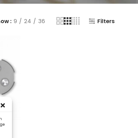
how
9
24
36
Filters
n
ige