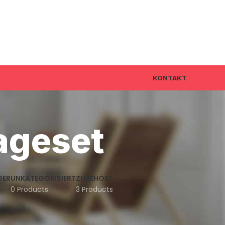
KONTAKT
ageset
DER
UNKATEGORISIERT
ZUBEHÖRE
0 Products
3 Products