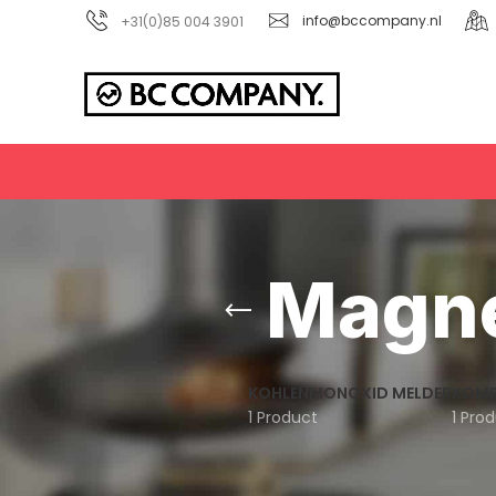
+31(0)85 004 3901
info@bccompany.nl
Magne
KOHLENMONOXID MELDER
KOMB
1 Product
1 Pro