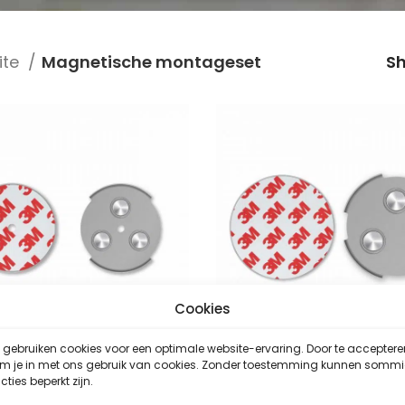
ite
Magnetische montageset
S
Cookies
gebruiken cookies voor een optimale website-ervaring. Door te acceptere
em je in met ons gebruik van cookies. Zonder toestemming kunnen somm
SAVS RMAX-45
SAVS RMAX-60
cties beperkt zijn.
Accessoires
,
Accessoires
,