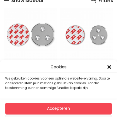
Show sidebar
Filters
hoog
naar
laag
er
SAVS RMAX-60
SAVS RMAX-45
Cookies
Accessoires
,
Accessoires
,
We gebruiken cookies voor een optimale website-ervaring. Door te
Magnetische
Magnetische
accepteren stem je in met ons gebruik van cookies. Zonder
montageset
montageset
toestemming kunnen sommige functies beperkt zijn.
Accepteren