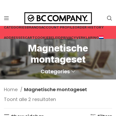
CATEGORIES
BRANDS
ACCOUNT PROFILE
ORDER HISTORY
ADDRESSES
CART
COOKIEBELEID
PRIVACYVERKLARING
Magnetische
montageset
Categories
Home
Magnetische montageset
Gesorteerd
Toont alle 2 resultaten
op
prijs: