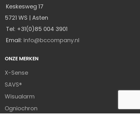
Keskesweg 17
5721 WS | Asten
Tel: +31(0)85 004 3901
Email:
info@bccompany.nl
ONZE MERKEN
X-Sense
SAVS®
Wisualarm
Ogniochron
BC COMPANY B.V.
2026 X-Sense | SAVS® | Ogniochron |