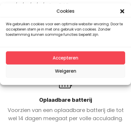
NL/EN/DU/FR/ES/PL handleiding
Cookies
4.23 E-Ink display
We gebruiken cookies voor een optimale website-ervaring. Door te
accepteren stem je in met ons gebruik van cookies. Zonder
Bedrijfstemperatuur 0 - 50°C
toestemming kunnen sommige functies beperkt zijn.
Informatief LED en Emoji indicator
Accepteren
Weigeren
Oplaadbare batterij
Voorzien van een oplaadbare batterij die tot
wel 14 dagen meegaat per volle acculading.