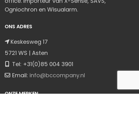
office. Importeur van X-Sense, SAVS,
Ogniochron en Wisualarm.
ONS ADRES
Keskesweg 17
5721 WS | Asten
Tel: +31(0)85 004 3901
Email:
info@bccompany.nl
ONZE MERKEN
X-Sense
SAVS®
Wisualarm