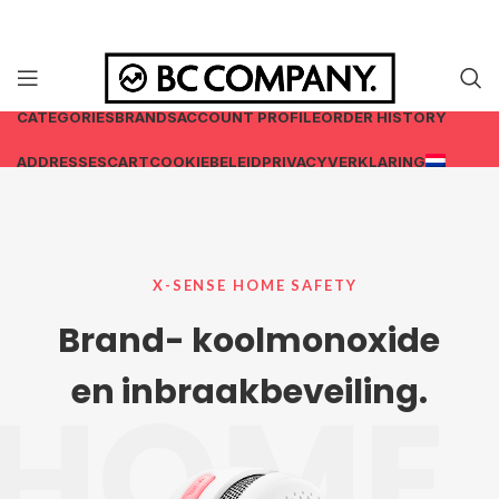
CATEGORIES
BRANDS
ACCOUNT PROFILE
ORDER HISTORY
ADDRESSES
CART
COOKIEBELEID
PRIVACYVERKLARING
X-SENSE HOME SAFETY
Brand- koolmonoxide
en inbraakbeveiling.
HOME