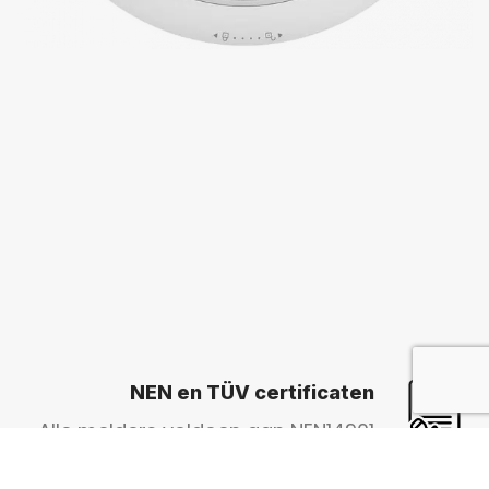
NEN en TÜV certificaten
Alle melders voldoen aan NEN14901
en/of NEN50291. De meeste X-Sense