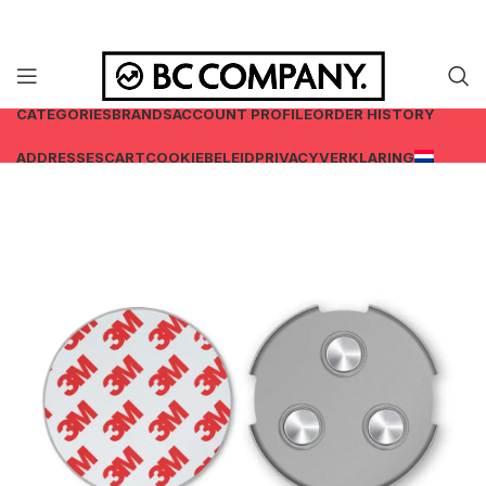
CATEGORIES
BRANDS
ACCOUNT PROFILE
ORDER HISTORY
ADDRESSES
CART
COOKIEBELEID
PRIVACYVERKLARING