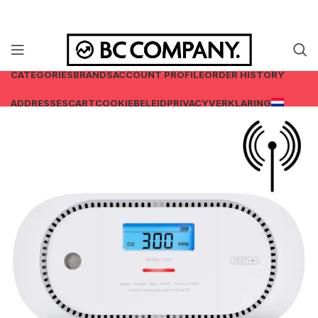
CATEGORIES
BRANDS
ACCOUNT PROFILE
ORDER HISTORY
ADDRESSES
CART
COOKIEBELEID
PRIVACYVERKLARING