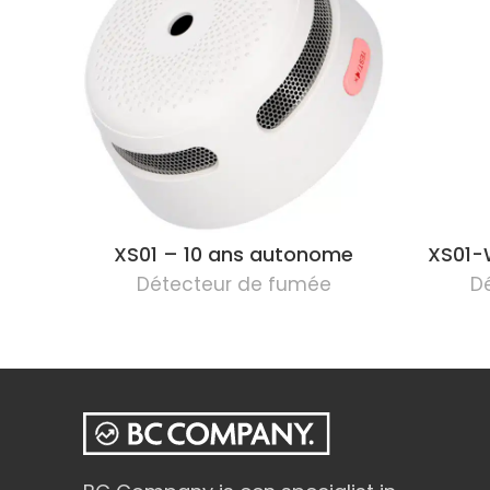
XS01 – 10 ans autonome
XS01-
Détecteur de fumée
D