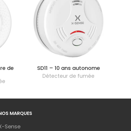
ère de
SD11 – 10 ans autonome
Détecteur de fumée
ée
NOS MARQUES
X-Sense