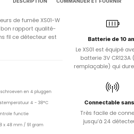
DESCRIPTION
COMMANDER ET FOURNIR
teurs de fumée XS01-W
e bon rapport qualité-
s fil ce détecteur est
Batterie de 10 a
Le XS01 est équipé av
batterie 3V CR123A 
remplaçable) qui dure
4 schroeven en 4 pluggen
Connectable sans 
fstemperatuur 4 - 38°C
Très facile de conn
ntrole functie
jusqu’à 24 détecte
78 x 48 mm / 91 gram