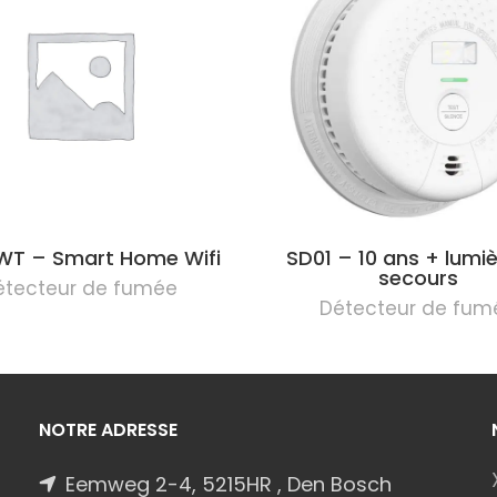
WT – Smart Home Wifi
SD01 – 10 ans + lumi
secours
étecteur de fumée
Détecteur de fum
NOTRE ADRESSE
Eemweg 2-4, 5215HR , Den Bosch