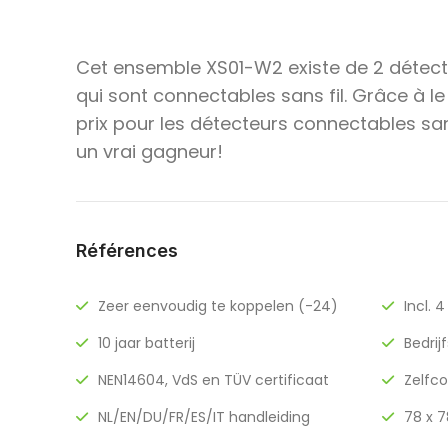
Cet ensemble XS01-W2 existe de 2 détec
qui sont connectables sans fil. Grâce à l
prix pour les détecteurs connectables san
un vrai gagneur!
Références
Zeer eenvoudig te koppelen (-24)
Incl. 
10 jaar batterij
Bedrij
NEN14604, VdS en TÜV certificaat
Zelfco
NL/EN/DU/FR/ES/IT handleiding
78 x 