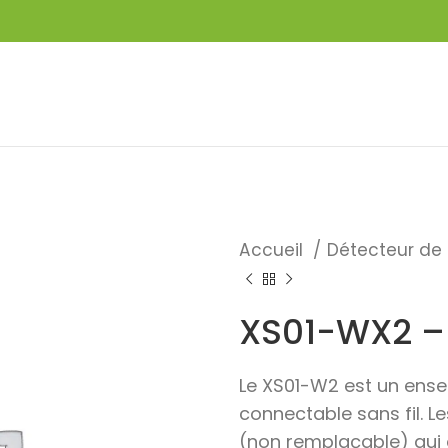
Accueil
Détecteur d
XS01-WX2 – 
Le XS01-W2 est un ens
connectable sans fil. L
(non remplaçable) qui d