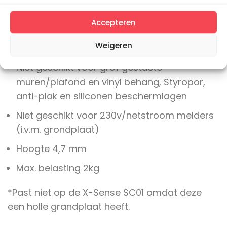
Geschikt voor elke rook-, hitte-,
koolmonoxidemelders*
Accepteren
Geschikt voor vrijwel alle plafonds en muren
Weigeren
(hout/stuc/beton/kunststof/metaal)
Niet geschikt voor grof gestucte
muren/plafond en vinyl behang, Styropor,
anti-plak en siliconen beschermlagen
Niet geschikt voor 230v/netstroom melders
(i.v.m. grondplaat)
Hoogte 4,7 mm
Max. belasting 2kg
*Past niet op de X-Sense SC01 omdat deze
een holle grandplaat heeft.