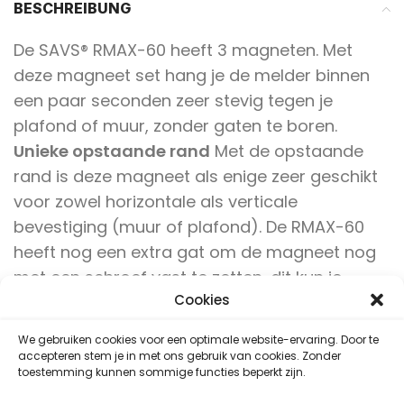
BESCHREIBUNG
De SAVS® RMAX-60 heeft 3 magneten. Met
deze magneet set hang je de melder binnen
een paar seconden zeer stevig tegen je
plafond of muur, zonder gaten te boren.
Unieke opstaande rand
Met de opstaande
rand is deze magneet als enige zeer geschikt
voor zowel horizontale als verticale
bevestiging (muur of plafond). De RMAX-60
heeft nog een extra gat om de magneet nog
met een schroef vast te zetten, dit kun je
Cookies
gebruiken bij grovere plafonds/muren om zo
toch een magneet te kunnen gebruiken.
We gebruiken cookies voor een optimale website-ervaring. Door te
accepteren stem je in met ons gebruik van cookies. Zonder
2 jaar garantie
toestemming kunnen sommige functies beperkt zijn.