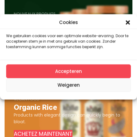
NOUVEAUX PRODUITS
Roar Ice cream
Cookies
Using dummy content or fake information in the
We gebruiken cookies voor een optimale website-ervaring. Door te
design.
accepteren stem je in met ons gebruik van cookies. Zonder
toestemming kunnen sommige functies beperkt zijn.
AU MAGASIN
Accepteren
Weigeren
VEGAN FOOD
Organic Rice
Products with elegant design can quickly begin to
bloat.
ACHETEZ MAINTENANT